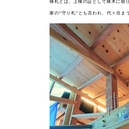
棟札とは、上棟の証として棟木に取
家の“守り札”とも言われ、代々住ま