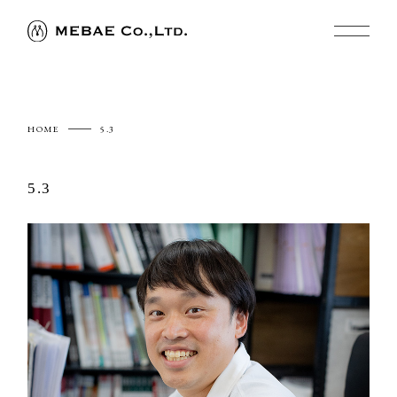
HOME
5.3
5.3