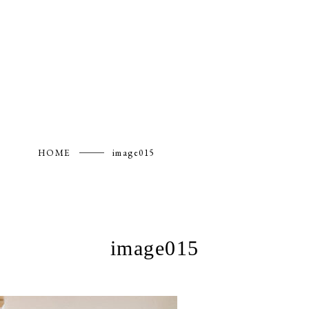
HOME
image015
image015