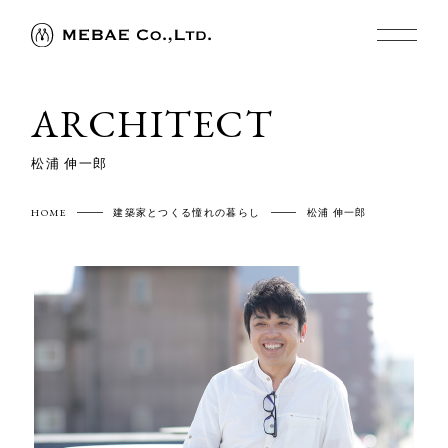
ARCHITECT
松浦 伸一郎
HOME
建築家とつくる憧れの暮らし
松浦 伸一郎