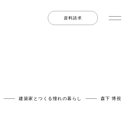
資料請求
E
建築家とつくる憧れの暮らし
森下 博視