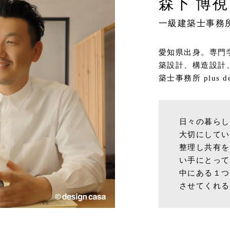
森下 博視
一級建築士事務所 plu
愛知県出身。専門
築設計、構造設計
築士事務所 plus de
日々の暮らし
大切にしてい
整理し共有を
い手にとって
中にある１つ
させてくれる