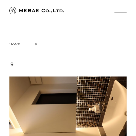
HOME
９
９